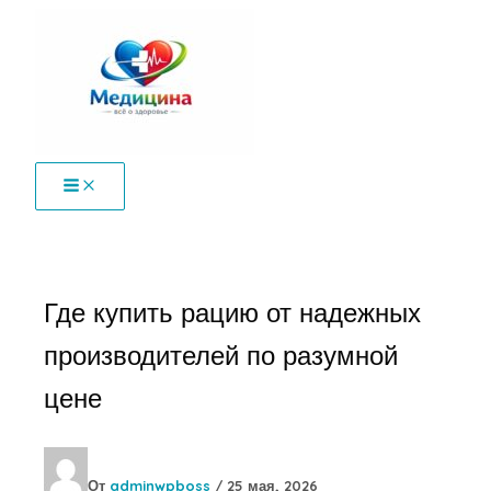
Перейти
к
содержимому
Где купить рацию от надежных
производителей по разумной
цене
От
adminwpboss
/
25 мая, 2026