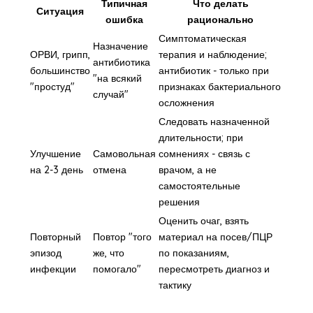
Типичная
Что делать
Ситуация
ошибка
рационально
Симптоматическая
Назначение
ОРВИ, грипп,
терапия и наблюдение;
антибиотика
большинство
антибиотик - только при
"на всякий
"простуд"
признаках бактериального
случай"
осложнения
Следовать назначенной
длительности; при
Улучшение
Самовольная
сомнениях - связь с
на 2-3 день
отмена
врачом, а не
самостоятельные
решения
Оценить очаг, взять
Повторный
Повтор "того
материал на посев/ПЦР
эпизод
же, что
по показаниям,
инфекции
помогало"
пересмотреть диагноз и
тактику