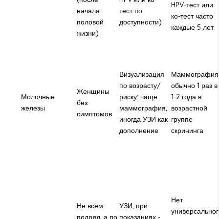
HPV-тест или
начала
тест по
ко-тест часто
половой
доступности)
каждые 5 лет
жизни)
Визуализация
Маммография
по возрасту/
обычно 1 раз в
Женщины
Молочные
риску: чаще
1-2 года в
без
железы
маммография,
возрастной
симптомов
иногда УЗИ как
группе
дополнение
скрининга
Нет
Не всем
УЗИ, при
универсальног
подряд, а по
показаниях -