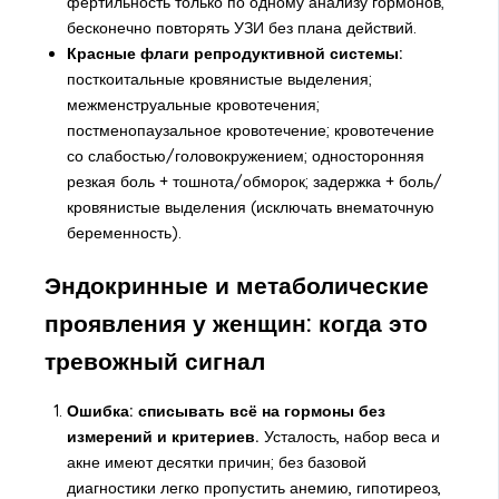
фертильность только по одному анализу гормонов;
бесконечно повторять УЗИ без плана действий.
Красные флаги репродуктивной системы:
посткоитальные кровянистые выделения;
межменструальные кровотечения;
постменопаузальное кровотечение; кровотечение
со слабостью/головокружением; односторонняя
резкая боль + тошнота/обморок; задержка + боль/
кровянистые выделения (исключать внематочную
беременность).
Эндокринные и метаболические
проявления у женщин: когда это
тревожный сигнал
Ошибка: списывать всё на гормоны без
измерений и критериев.
Усталость, набор веса и
акне имеют десятки причин; без базовой
диагностики легко пропустить анемию, гипотиреоз,