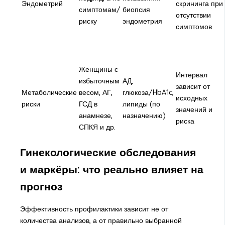
Эндометрий
скрининга при
симптомам/
биопсия
отсутствии
риску
эндометрия
симптомов
Женщины с
Интервал
избыточным
АД,
зависит от
Метаболические
весом, АГ,
глюкоза/HbA1c,
исходных
риски
ГСД в
липиды (по
значений и
анамнезе,
назначению)
риска
СПКЯ и др.
Гинекологические обследования
и маркёры: что реально влияет на
прогноз
Эффективность профилактики зависит не от
количества анализов, а от правильно выбранной