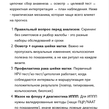
цепочки: сбор анамнеза → осмотр → целевой тест →
корректная интерпретация → план наблюдения. Ниже
- практическая механика, которая чаще всего влияет
на прогноз.
Правильный вопрос перед анализом.
Скрининг
без симптомов и разбор жалобы - это разные
наборы обследований и сроки.
Осмотр + оценка шейки матки.
Важно не
пропускать визуальные изменения; кольпоскопия
полезна по показаниям, а не как ритуал на каждом
визите.
Профилактика рака шейки матки.
Первичный
HPV-тест/ко-тест/цитология работают, когда
соблюдаются интервалы и маршрутизация при
положительном результате (повтор, типирование,
кольпоскопия, биопсия).
Мазок на флору ≠ диагностика ИППП.
Для ИППП
нужны валидированные методы (чаще ПЦР/NAAT
по показаниям), иначе возможны ложные диагнозы