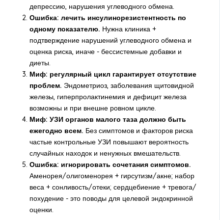
депрессию, нарушения углеводного обмена.
Ошибка: лечить инсулинорезистентность по
одному показателю.
Нужна клиника +
подтверждение нарушений углеводного обмена и
оценка риска, иначе - бессистемные добавки и
диеты.
Миф: регулярный цикл гарантирует отсутствие
проблем.
Эндометриоз, заболевания щитовидной
железы, гиперпролактинемия и дефицит железа
возможны и при внешне ровном цикле.
Миф: УЗИ органов малого таза должно быть
ежегодно всем.
Без симптомов и факторов риска
частые контрольные УЗИ повышают вероятность
случайных находок и ненужных вмешательств.
Ошибка: игнорировать сочетания симптомов.
Аменорея/олигоменорея + гирсутизм/акне; набор
веса + сонливость/отеки; сердцебиение + тревога/
похудение - это поводы для целевой эндокринной
оценки.