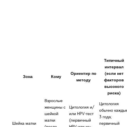
Типичный
интервал
Ориентир по
(если нет
Зона
Кому
методу
факторов
высокого
риска)
Взрослые
Цитология
женщины с
Цитология и/
обычно кажды
шейкой
или HPV-тест
3 года;
матки
(первичный
Шейка матки
первичный
(после
HPV или ко-