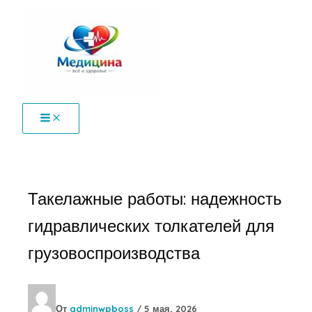
Перейти
к
содержимому
Такелажные работы: надежность
гидравлических толкателей для
грузовоспроизводства
От
adminwpboss
/
5 мая, 2026